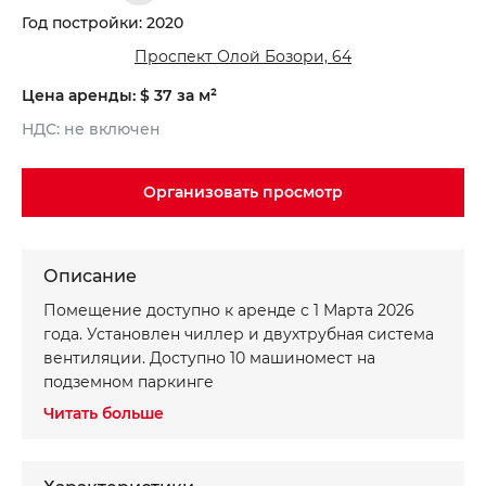
Год постройки: 2020
Проспект Олой Бозори, 64
Цена аренды: $ 37 за м²
НДС: не включен
Организовать просмотр
Описание
Записаться на просмотр объекта
Хотите получить консультацию?
Помещение доступно к аренде с 1 Марта 2026
*
*
Имя
Ваше имя
года. Установлен чиллер и двухтрубная система
вентиляции. Доступно 10 машиномест на
подземном паркинге
*
*
Телефон
Номер телефона
Читать больше
Ваше сообщение
Ваше сообщение