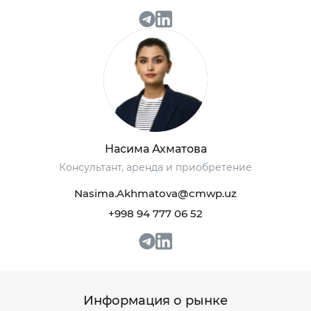
+998 93 111 68 22
+998 93 111 68 22
Насима Ахматова
info@cmwp.uz
info@cmwp.uz
Консультант, аренда и приобретение
Бизнес-центр TRILLIANT, TOWER 2, 9 этаж,
Бизнес-центр TRILLIANT, TOWER 2, 9 этаж,
Nasima.Akhmatova@cmwp.uz
Офис 89
Офис 89
+998 94 777 06 52
Информация о рынке