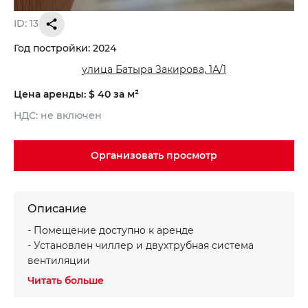
ID: 13
Год постройки: 2024
улица Батыра Закирова, 1А/1
Цена аренды: $ 40 за м²
НДС: не включен
Организовать просмотр
Записаться на просмотр объекта
Хотите получить консультацию?
*
*
Имя
Ваше имя
Описание
- Помещение доступно к аренде
*
*
Телефон
Номер телефона
- Установлен чиллер и двухтрубная система
вентиляции
Читать больше
Ваше сообщение
Ваше сообщение