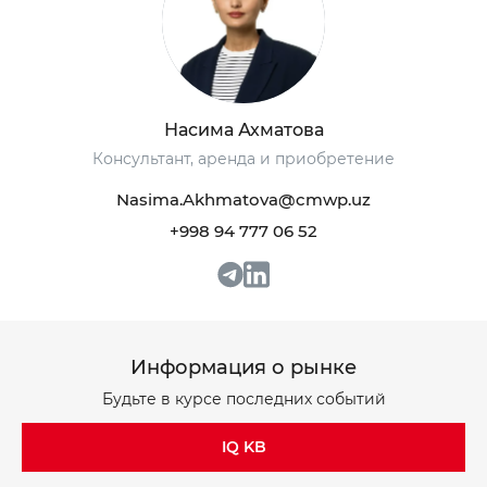
+998 93 111 68 22
+998 93 111 68 22
Насима Ахматова
Консультант, аренда и приобретение
info@cmwp.uz
info@cmwp.uz
Nasima.Akhmatova@cmwp.uz
Бизнес-центр TRILLIANT, TOWER 2, 9 этаж,
Бизнес-центр TRILLIANT, TOWER 2, 9 этаж,
Офис 89
Офис 89
+998 94 777 06 52
Информация о рынке
Будьте в курсе последних событий
IQ KB