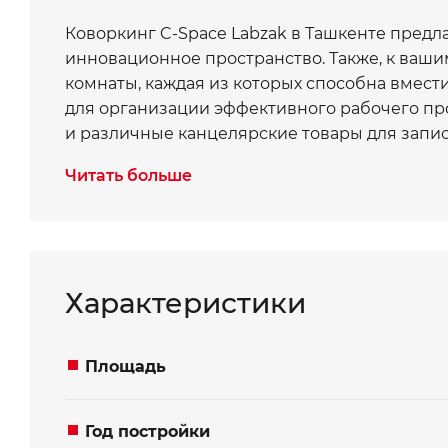
Коворкинг C-Space Labzak в Ташкенте предл
инновационное пространство. Также, к ваш
комнаты, каждая из которых способна вмести
для организации эффективного рабочего про
и различные канцелярские товары для запис
Читать больше
Если вам необходимо провести мероприятие
два просторных конференц-зала на 10 и 20 
проведения масштабных встреч или семинар
телевизор, маркерную доску для наглядных п
канцелярские принадлежности для участнико
Характеристики
аудиосистема, что позволяет организовать м
презентации, лекции или деловые встречи.
Записаться на просм
Хотите получить ко
Площадь
Таким образом, C-Space Labzak идеально под
организации крупных деловых событий, пре
*
*
Имя
Ваше имя
Год постройки
пространства для любых нужд.