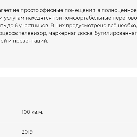
агает не просто офисные помещения, а полноценное
им услугам находятся три комфортабельные перегов
ть до 6 участников. В них предусмотрено всё необх
цесса: телевизор, маркерная доска, бутилированная
ей и презентаций.
 большего масштаба, бизнес-центрковоркинг предл
человек. Эти залы оснащены всем необходимым для
ов, включая проектор с экраном для демонстраций,
римеров, а также предоставляется питьевая вода и
в. Дополнительно в этих залах установлена соврем
ероприятия с высоким качеством звука, будь то
отр объекта
нсультацию?
100 кв.м.
ходит не только для малых командных совещаний, но
доставляя арендаторам гибкие и многофункционал
2019