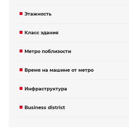
Этажность
*
*
Телефон
Номер телефона
Класс здания
Ваше сообщение
Ваше сообщение
Метро поблизости
Время на машине от метро
Отправить
Отправить
Инфраструктура
Business district