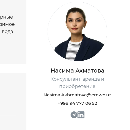
орные
одимое
 вода
агает
Насима Ахматова
Консультант, аренда и
енная
приобретение
Nasima.Akhmatova@cmwp.uz
+998 94 777 06 52
 и для
ьные