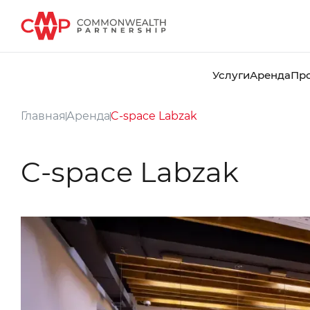
Услуги
Аренда
Пр
Главная
Аренда
C-space Labzak
C-space Labzak