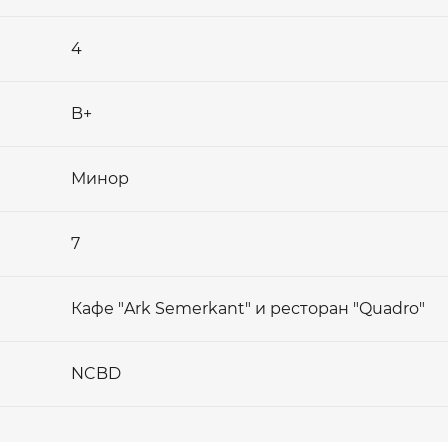
4
+998
+998
B+
inf
inf
Биз
Биз
Минор
7
Кафе "Ark Semerkant" и ресторан "Quadro"
NCBD