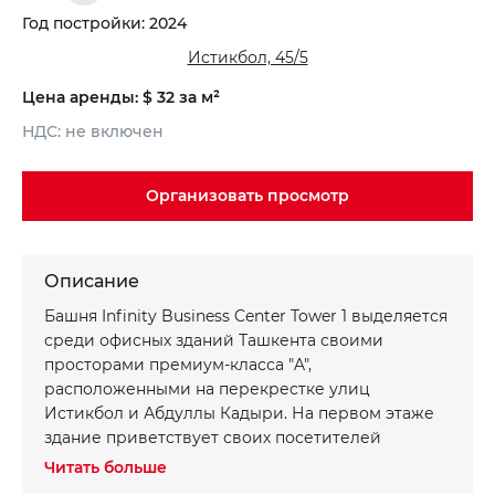
Год постройки: 2024
Истикбол, 45/5
Цена аренды: $ 32 за м²
НДС: не включен
Записаться на просмотр объекта
Хотите получить консультацию?
Организовать просмотр
*
*
Имя
Ваше имя
Описание
Башня Infinity Business Center Tower 1 выделяется
*
*
Телефон
Номер телефона
среди офисных зданий Ташкента своими
просторами премиум-класса "A",
расположенными на перекрестке улиц
Ваше сообщение
Ваше сообщение
Истикбол и Абдуллы Кадыри. На первом этаже
здание приветствует своих посетителей
элегантным лобби и изысканным кафе, создавая
Читать больше
атмосферу комфорта и стиля с первых шагов.