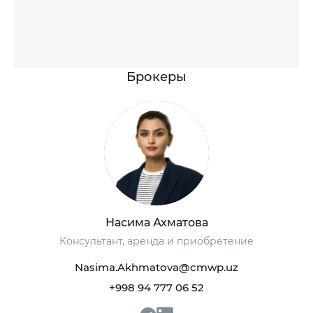
Брокеры
Насима Ахматова
Консультант, аренда и приобретение
+998 93 111 68 22
+998 93 111 68 22
Nasima.Akhmatova@cmwp.uz
+998 94 777 06 52
info@cmwp.uz
info@cmwp.uz