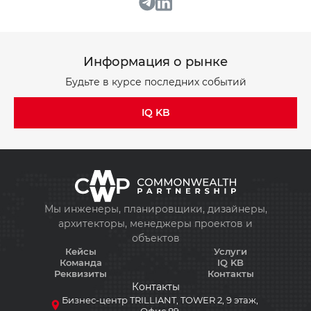
Бизнес-центр TRILLIANT, TOWER 2, 9 этаж,
Бизнес-центр TRILLIANT, TOWER 2, 9 этаж,
Офис 89
Офис 89
Информация о рынке
Будьте в курсе последних событий
IQ KB
Мы инженеры, планировщики, дизайнеры,
архитекторы, менеджеры проектов и
объектов
Кейсы
Услуги
Команда
IQ KB
Реквизиты
Контакты
Контакты
Бизнес-центр TRILLIANT, TOWER 2, 9 этаж,