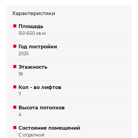
рестораны, создающие удобную среду для
сотрудников и клиентов. Объект окружён
Характеристики
развитой инфраструктурой — в пешей
Отправить
Отправить
доступности находятся многочисленные
Площадь
магазины, банки и объекты сервиса, что делает
150-650 кв.м.
Kayan привлекательной локацией для бизнеса.
Год постройки
2025
Этажность
18
Кол - во лифтов
7
Высота потолков
4
Состояние помещений
С отделкой