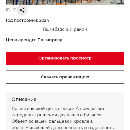
ID: 01
Год постройки: 2024
Яшнабадский район
Записаться на просмотр объекта
Хотите получить консультацию?
Цена аренды: По запросу
*
*
Имя
Ваше имя
Организовать просмотр
*
*
Телефон
Номер телефона
Скачать презентацию
Ваше сообщение
Ваше сообщение
Описание
Логистический центр класса А предлагает
передовые решения для вашего бизнеса.
Объект оснащен фальцевой кровлей,
Отправить
Отправить
обеспечивающей долговечность и надежность.