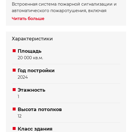
Встроенная система пожарной сигнализации и
автоматического пожаротушения, включая
межстеллажное тушение, гарантирует
Читать больше
безопасность ваших товаров. Поддержание
оптимального температурного режима
(охлаждение и отопление) создает идеальные
Характеристики
условия для хранения. Бетонные полы с
антипылевым покрытием обеспечивают чистоту
Площадь
и устойчивость. Комплексная система
20 000 кв.м.
безопасности охватывает все аспекты защиты
объекта. Мы используем солнечную энергетику
Год постройки
для поддержания экологичности и
2024
экономичности эксплуатации. Наш центр
сертифицирован по международному стандарту
Этажность
BREEAM, что подтверждает его высочайшие
1
стандарты устойчивого строительства.
Высота потолков
12
Класс здания