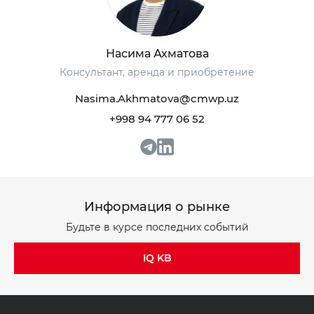
Насима Ахматова
Консультант, аренда и приобретение
Nasima.Akhmatova@cmwp.uz
+998 94 777 06 52
+998 93 111 68 22
+998 93 111 68 22
info@cmwp.uz
info@cmwp.uz
Бизнес-центр TRILLIANT, TOWER 2, 9 этаж,
Бизнес-центр TRILLIANT, TOWER 2, 9 этаж,
Офис 89
Офис 89
Информация о рынке
Будьте в курсе последних событий
IQ KB