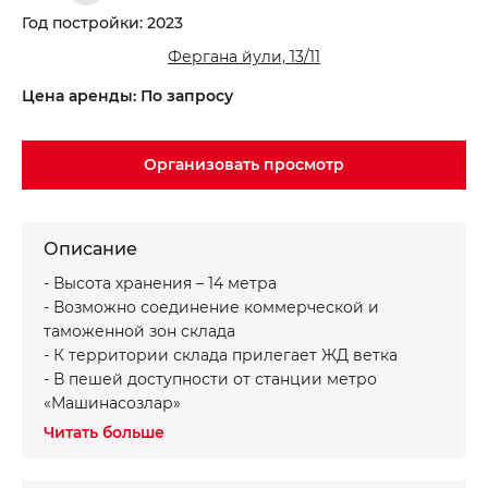
Год постройки: 2023
Фергана йули, 13/11
Записаться на просмотр объекта
Хотите получить консультацию?
Цена аренды: По запросу
*
*
Имя
Ваше имя
Организовать просмотр
*
*
Телефон
Номер телефона
Описание
Ваше сообщение
Ваше сообщение
- Высота хранения – 14 метра
- Возможно соединение коммерческой и
таможенной зон склада
- К территории склада прилегает ЖД ветка
- В пешей доступности от станции метро
«Машинасозлар»
Отправить
Отправить
Читать больше