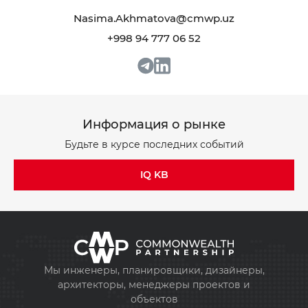
Nasima.Akhmatova@cmwp.uz
+998 94 777 06 52
+998 93 111 68 22
+998 93 111 68 22
info@cmwp.uz
info@cmwp.uz
Информация о рынке
Бизнес-центр TRILLIANT, TOWER 2, 9 этаж,
Бизнес-центр TRILLIANT, TOWER 2, 9 этаж,
Офис 89
Офис 89
Будьте в курсе последних событий
IQ KB
Мы инженеры, планировщики, дизайнеры,
архитекторы, менеджеры проектов и
объектов