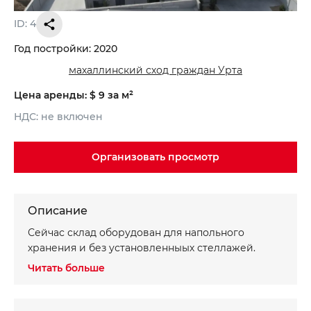
ID: 4
Записаться на просмотр объекта
Хотите получить консультацию?
Год постройки: 2020
*
*
Имя
Ваше имя
махаллинский сход граждан Урта
Цена аренды: $ 9 за м²
*
*
Телефон
Номер телефона
НДС: не включен
Организовать просмотр
Ваше сообщение
Ваше сообщение
Описание
Сейчас склад оборудован для напольного
хранения и без установленныых стеллажей.
Отправить
Отправить
Читать больше