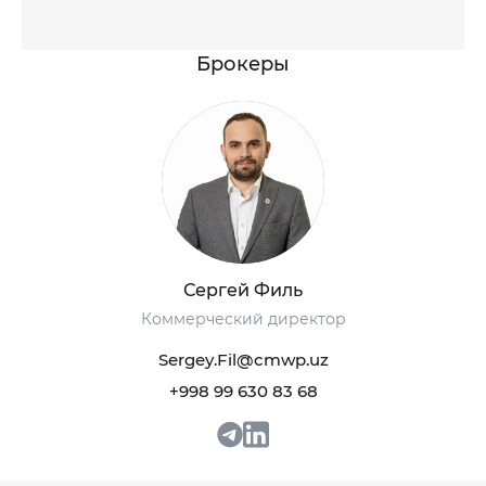
Брокеры
Сергей Филь
Коммерческий директор
Sergey.Fil@cmwp.uz
+998 99 630 83 68
+998 93 111 68 22
+998 93 111 68 22