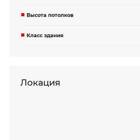
Ваше сообщение
Ваше сообщение
Высота потолков
Класс здания
Отправить
Отправить
Локация