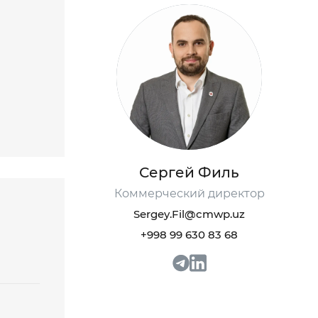
Сергей Филь
Коммерческий директор
Sergey.Fil@cmwp.uz
+998 99 630 83 68
 93 111 68 22
 93 111 68 22
o@cmwp.uz
o@cmwp.uz