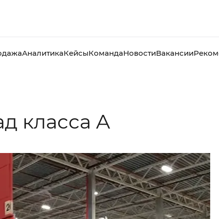
одажа
Аналитика
Кейсы
Команда
Новости
Вакансии
Реком
д класса А