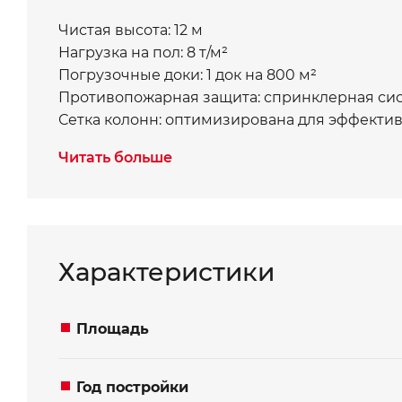
Чистая высота: 12 м
Нагрузка на пол: 8 т/м²
Погрузочные доки: 1 док на 800 м²
Противопожарная защита: спринклерная сист
Сетка колонн: оптимизирована для эффективн
Климат-контроль: зимой минимум +16°C, лет
Читать больше
Морозильная камера с климат-контролем и фа
Офисные площади: варианты мезонина под 
Записаться на просм
Хотите получить ко
*
*
Имя
Ваше имя
Характеристики
Площадь
*
*
Телефон
Номер телефона
Год постройки