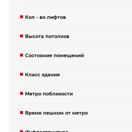
*
*
Имя
Ваше имя
Кол - во лифтов
*
*
Телефон
Номер телефона
Высота потолков
Состояние помещений
Ваше сообщение
Ваше сообщение
Класс здания
Метро поблизости
Отправить
Отправить
Время пешком от метро