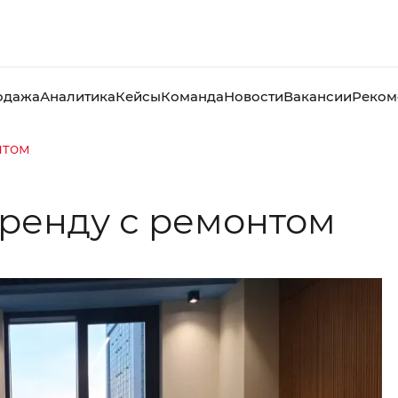
одажа
Аналитика
Кейсы
Команда
Новости
Вакансии
Реком
нтом
аренду с ремонтом