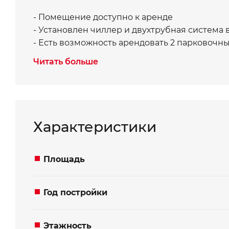
- Помещение доступно к аренде
- Установлен чиллер и двухтрубная система
- Есть возможность арендовать 2 парковочны
Читать больше
Характеристики
Площадь
Год постройки
Записаться на просм
Хотите получить ко
Этажность