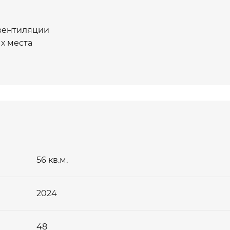
 вентиляции
х места
56 кв.м.
2024
отр объекта
нсультацию?
48