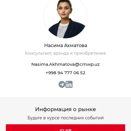
+998 93 111 68 22
+998 93 111 68 22
Насима Ахматова
Консультант, аренда и приобретение
info@cmwp.uz
info@cmwp.uz
Бизнес-центр TRILLIANT, TOWER 2, 9 этаж,
Бизнес-центр TRILLIANT, TOWER 2, 9 этаж,
Nasima.Akhmatova@cmwp.uz
Офис 89
Офис 89
+998 94 777 06 52
Информация о рынке
Будьте в курсе последних событий
IQ KB