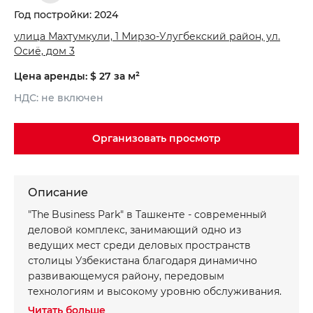
Год постройки: 2024
улица Махтумкули, 1 Мирзо-Улугбекский район, ул.
Осиё, дом 3
Цена аренды: $ 27 за м²
НДС: не включен
Организовать просмотр
Записаться на просмотр объекта
Хотите получить консультацию?
Описание
*
*
Имя
Ваше имя
"The Business Park" в Ташкенте - современный
деловой комплекс, занимающий одно из
ведущих мест среди деловых пространств
*
*
Телефон
Номер телефона
столицы Узбекистана благодаря динамично
развивающемуся району, передовым
технологиям и высокому уровню обслуживания.
Ваше сообщение
Ваше сообщение
Читать больше