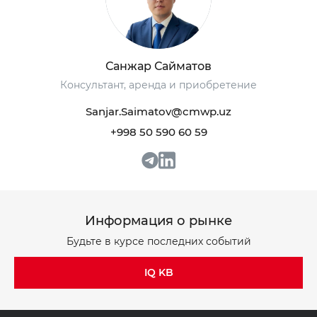
+998 93 111 68 22
+998 93 111 68 22
Санжар Сайматов
Консультант, аренда и приобретение
info@cmwp.uz
info@cmwp.uz
Sanjar.Saimatov@cmwp.uz
Бизнес-центр TRILLIANT, TOWER 2, 9 этаж,
Бизнес-центр TRILLIANT, TOWER 2, 9 этаж,
+998 50 590 60 59
Офис 89
Офис 89
Информация о рынке
Будьте в курсе последних событий
IQ KB