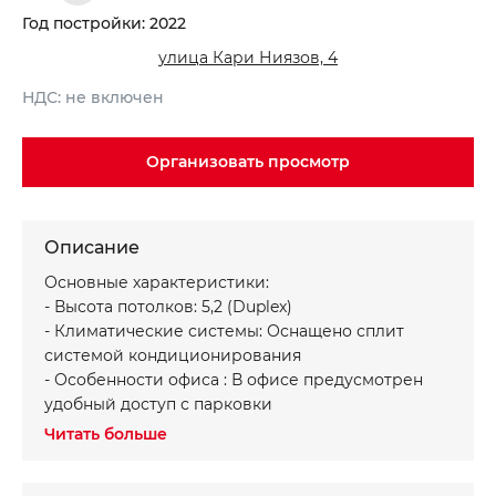
Год постройки: 2022
улица Кари Ниязов, 4
НДС: не включен
Организовать просмотр
Описание
Записаться на просмотр объекта
Хотите получить консультацию?
Основные характеристики:
*
*
Имя
Ваше имя
- Высота потолков: 5,2 (Duplex)
- Климатические системы: Оснащено сплит
системой кондиционирования
*
*
- Особенности офиса : В офисе предусмотрен
Телефон
Номер телефона
удобный доступ с парковки
- Офисные помещения с выполненным
Читать больше
ремонтом Жилой комплекс класса Premium
Ваше сообщение
Ваше сообщение
- Планировка включает в себя двухуровневую