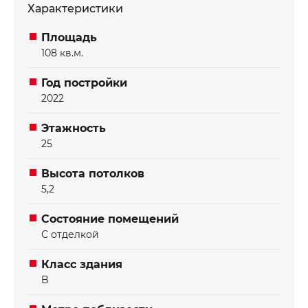
зону опен-спейс, 8-12 рабочих мест , склад ,
Характеристики
акустическая кабина и сан. узел
Площадь
108 кв.м.
Отправить
Отправить
Год постройки
2022
Этажность
25
Высота потолков
5,2
Состояние помещений
С отделкой
Класс здания
B