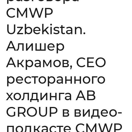
CMWP
Uzbekistan.
Алишер
Акрамов, CEO
ресторанного
холдинга AB
Хотите получить консультацию?
GROUP в видео-
*
Ваше имя
подкасте CMWP
*
Номер телефона