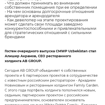
- Что должен принимать во внимание
собственник помещения при ее определении
- На чем основаны долгосрочные отношения
арендатора и арендодателя
- Как девелопер на этапе проектирования
может сделать свои площади заведомо
конкурентоспособными и привлекательными
для стратегических отношений с сильными
брендами
Гостем очередного выпуска CMWP Uzbekistan стал
Алишер Акрамов, CEO ресторанного
холдинга AB GROUP.
Сегодня AB GROUP объединяет 4 собственных
проекта и 6 партнерских проектов в сотрудничестве
с известным российским ресторатором - Аркадием
Новиковым и ресторанным холдингом Family Garden.
С этого года портфель холдинга пополнился новым,
седьмым, партнерским проектом с российским
предпринимателем, основателем основатель
ресторанного альянса White Rabbit Family - Борисом