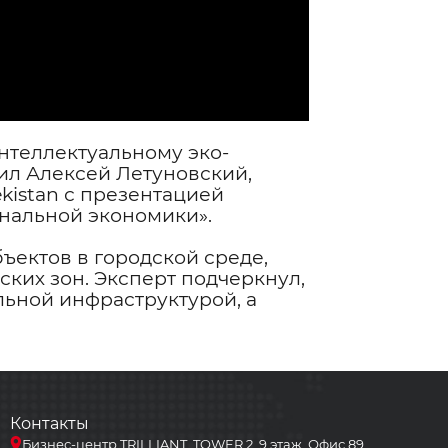
нтеллектуальному эко-
ил Алексей Летуновский,
istan с презентацией
ональной экономики».
ъектов в городской среде,
их зон. Эксперт подчеркнул,
льной инфраструктурой, а
Контакты
Бизнес-центр TRILLIANT, TOWER 2, 9 этаж, Офис 89