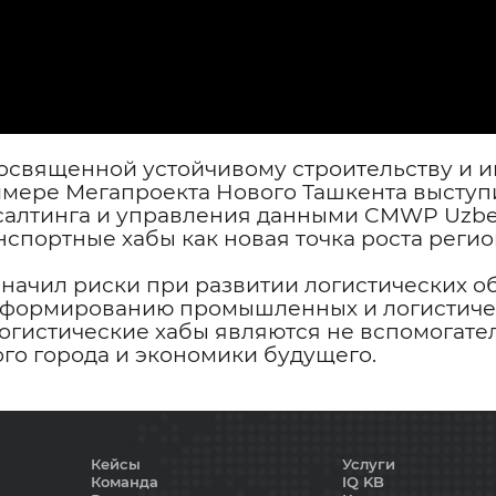
посвященной устойчивому строительству и и
имере Мегапроекта Нового Ташкента выступ
салтинга и управления данными CMWP Uzbek
нспортные хабы как новая точка роста реги
начил риски при развитии логистических об
формированию промышленных и логистическ
огистические хабы являются не вспомогате
го города и экономики будущего.
Кейсы
Услуги
Команда
IQ KB