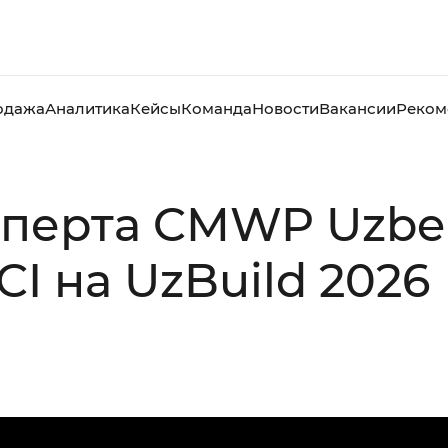
одажа
Аналитика
Кейсы
Команда
Новости
Вакансии
Реком
перта CMWP Uzbek
CI на UzBuild 2026