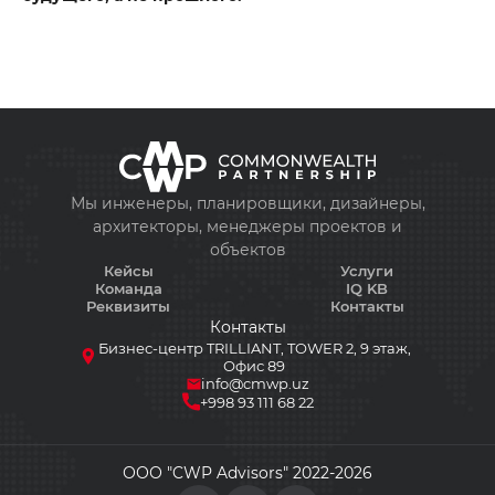
Мы инженеры, планировщики, дизайнеры,
архитекторы, менеджеры проектов и
объектов
Кейсы
Услуги
Команда
IQ KB
Реквизиты
Контакты
Контакты
Бизнес-центр TRILLIANT, TOWER 2, 9 этаж,
+998 93 111 68 22
Офис 89
info@cmwp.uz
+998 93 111 68 22
info@cmwp.uz
Бизнес-центр TRILLIANT, TOWER 2, 9 этаж, О
ООО "CWP Advisors" 2022-2026