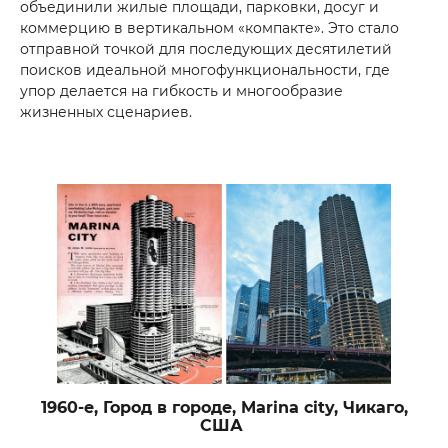
объединили жилые площади, парковки, досуг и
Хотите получить консультацию
коммерцию в вертикальном «компакте». Это стало
отправной точкой для последующих десятилетий
*
Ваше имя
поисков идеальной многофункциональности, где
упор делается на гибкость и многообразие
жизненных сценариев.
*
Номер телефона
Ваше сообщение
Отправить
1960-е, Город в городе, Marina city, Чикаго,
США