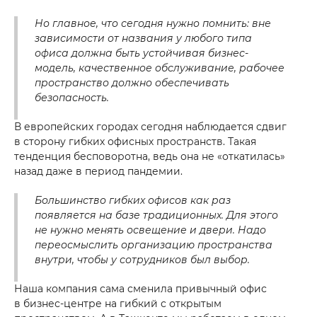
Но главное, что сегодня нужно помнить: вне
зависимости от названия у любого типа
офиса должна быть устойчивая бизнес-
модель, качественное обслуживание, рабочее
пространство должно обеспечивать
безопасность.
В европейских городах сегодня наблюдается сдвиг
+998 93 111 68 22
в сторону гибких офисных пространств. Такая
тенденция бесповоротна, ведь она не «откатилась»
info@cmwp.uz
назад даже в период пандемии.
Бизнес-центр TRILLIANT, TOWER 2, 9 этаж,
Большинство гибких офисов как раз
Офис 89
появляется на базе традиционных. Для этого
не нужно менять освещение и двери. Надо
переосмыслить организацию пространства
внутри, чтобы у сотрудников был выбор.
Наша компания сама сменила привычный офис
в бизнес-центре на гибкий с открытым