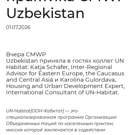
Uzbekistan
01.07.2026
Вчера CMWP
Uzbekistan приняла в гостях коллег UN
Habitat: Katja Schäfer, Inter-Regional
Хотите получить консультацию?
Advisor for Eastern Europe, the Caucasus
and Central Asia и Karolina Gulordava,
*
Ваше имя
Housing and Urban Development Expert,
International Consultant of UN-Habitat.
*
Номер телефона
UN-Habitat[ООН-Хабитат] — это
специализированная программа Организации
Объединенных Наций по населенным пунктам,
Ваше сообщение
миссия которой заключается в содействии