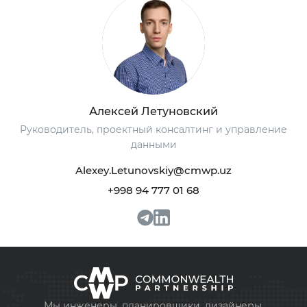
Алексей Летуновский
Руководитель, проектный консалтинг и управление
данными
Alexey.Letunovskiy@cmwp.uz
+998 94 777 01 68
+998 93 111 68 22
info@cmwp.uz
Мы инженеры, планировщики, дизайнеры,