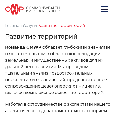
Главная
Услуги
Развитие территорий
Развитие территорий
Команда CMWP
обладает глубокими знаниями
и богатым опытом в области консолидации
земельных и имущественных активов для их
дальнейшего развития. Мы проводим
тщательный анализ градостроительных
перспектив и ограничений, предлагая полное
Хотите получить консультацию?
сопровождение девелоперских инициатив,
включая комплексное освоение территорий.
*
Ваше имя
Работая в сотрудничестве с экспертами нашего
аналитического департамента, мы расширяем
*
Номер телефона