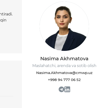
tiradi.
aqin
oradi,
va
.
Nasima Akhmatova
 yer
Maslahatchi, arenda va sotib olish
orat
Nasima.Akhmatova@cmwp.uz
ni
+998 94 777 06 52