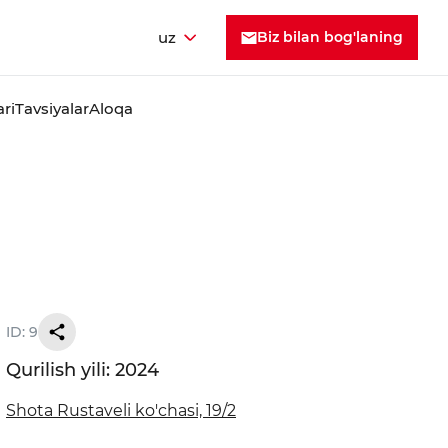
uz
Biz bilan bog'laning
ari
Tavsiyalar
Aloqa
ID: 9
Qurilish yili: 2024
Shota Rustaveli ko'chasi, 19/2