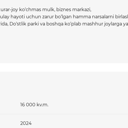
turar-joy ko‘chmas mulk, biznes markazi,
ulay hayoti uchun zarur bo‘lgan hamma narsalarni birlash
da, Do‘stlik parki va boshqa ko‘plab mashhur joylarga y
an joyida joylashgan asosiy kirish joyi keng lobbiga olib b
rj maydoni mavjud. Bu yerda tashrif buyuruvchilar lift 
dudlarga olib boradigan zaldan kirish imkoniyatiga ega
un qulaylik yaratish maqsadida Modera Towers 242 o‘rinli
izlik va video kuzatuv bilan jihozlangan, shuningdek, naz
 kvartiralarga va biznes markaziga to‘g‘ridan-to‘g‘ri kirish
16 000 kv.m.
2024