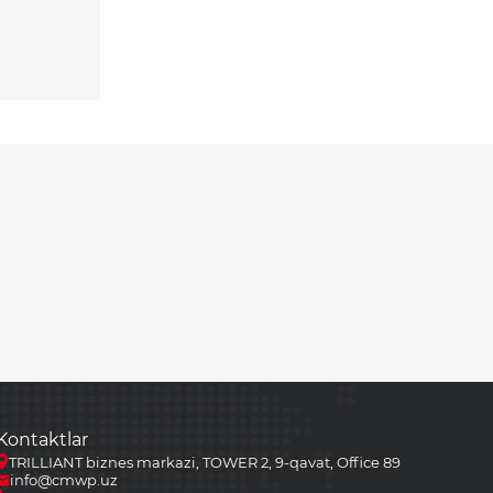
Kontaktlar
TRILLIANT biznes markazi, TOWER 2, 9-qavat, Office 89
info@cmwp.uz