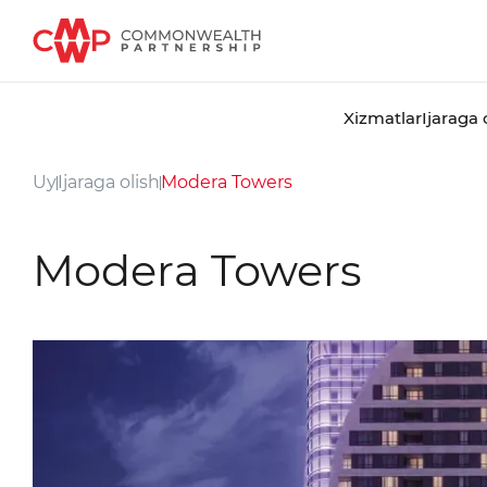
Xizmatlar
Ijaraga 
Uy
Ijaraga olish
Modera Towers
Modera Towers