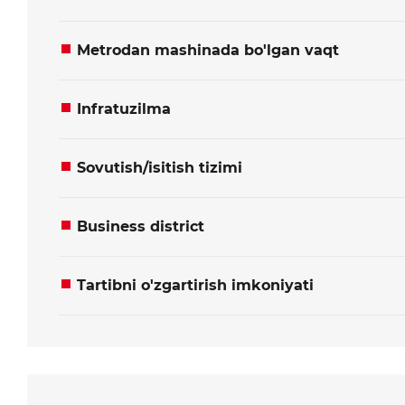
Yuborish
Yuborish
Metrodan mashinada bo'lgan vaqt
Infratuzilma
Sovutish/isitish tizimi
Business district
Tartibni o'zgartirish imkoniyati