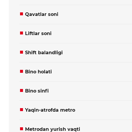
Qavatlar soni
Obyektni ko'rish uchun ro
Maslahat olishni xo
Liftlar soni
*
*
Ism
Sizning ismingiz
Shift balandligi
Bino holati
*
*
Telefon
Telefon raqami
Bino sinfi
Sizning xabaringiz
Sizning xabaringiz
Yaqin-atrofda metro
Metrodan yurish vaqti