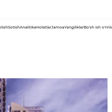
olish
Sotish
Analitika
Holatlar
Jamoa
Yangiliklar
Bo'sh ish o'rinl