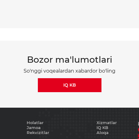
Bozor ma'lumotlari
So'nggi voqealardan xabardor bo'ling
IQ KB
Holatlar
Xizmatlar
Jamoa
IQ KB
Rekvizitlar
Aloqa