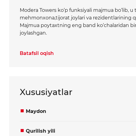
Modera Towers ko‘p funksiyali majmua bo‘lib, u 
mehmonxona,tijorat joylari va rezidentlarining q
Majmua poytaxtning eng band ko‘chalaridan biri
joylashgan.
Ivlieva va Shota Rustaveli ko‘chalarining kesishg
Batafsil oqish
bu yerda mehmonlarni kutib olish uchun konsiye
rezidensiyaning beshinchi qavatidagi umumiy hu
Ofis ijarachilari va majmuaning rezidentlari uch
osti avtoturargohiga ega bo‘ladi. U 24 soat xavfs
Xususiyatlar
ostidagi kirish va chiqish imkonini beradi, bu esa
ta'minlaydi.
Maydon
Qurilish yili