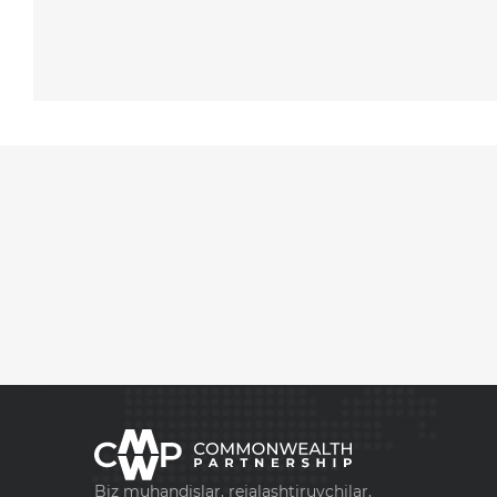
Biz muhandislar, rejalashtiruvchilar,