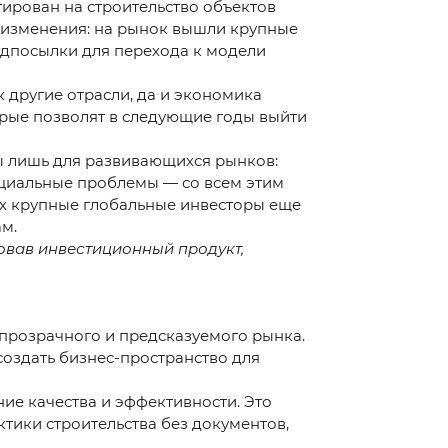
рован на строительство объектов
е изменения: на рынок вышли крупные
LIANT biznes markazi, TOWER 2, 9-qavat, Office 89
едпосылки для перехода к модели
 другие отрасли, да и экономика
орые позволят в следующие годы выйти
ы лишь для развивающихся рынков:
оциальные проблемы — со всем этим
ах крупные глобальные инвесторы еще
м.
овав инвестиционный продукт,
 прозрачного и предсказуемого рынка.
создать бизнес-пространство для
ние качества и эффективности. Это
тики строительства без документов,