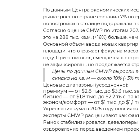
По данным Центра экономических иссл
рынке рост по стране составил 7% по 
новостройки в столице подорожали в с
Согласно оценке CMWP по итогам 2025 г
это на 288 тыс. кв.м. (+16%) больше, ч
Основной объем ввода новых квартир 
площади, что отражает фокус на массово
году. При этом ввод смещается в стор
не зафиксирован, но продолжается стро
Цены по данным CMWP выросли во 
скидка на кв. м — около 10% (+3%
Ценовые диапазоны (усредненно):
премиум — от $2,8 тыс. до $3,3 тыс. за
бизнес — от $1,8 тыс. до $2,2 тыс. за к
эконом/комфорт — от $1 тыс. до $1,1 ты
Укрепление сума в 2025 году повлияло
эксперты CMWP расценивают как факти
Рынок стабилизировался, девелоперы 
оздоровление перед введением проект