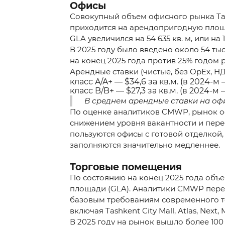
Офисы
Совокупный объем офисного рынка Ташке
приходится на арендопригодную площад
GLA увеличился на 54 635 кв. м, или н
В 2025 году было введено около 54 тыс.
на конец 2025 года против 25% годом р
Арендные ставки (чистые, без OpEx, Н
класс A/A+ — $34,6 за кв.м. (в 2024-м 
класс B/B+ — $27,3 за кв.м. (в 2024-м 
В среднем арендные ставки на оф
По оценке аналитиков CMWP, рынок оф
снижением уровня вакантности и пер
пользуются офисы с готовой отделкой
заполняются значительно медленнее.
Торговые помещения
По состоянию на конец 2025 года объе
площади (GLA). Аналитики CMWP перес
базовым требованиям современного тор
включая Tashkent City Mall, Atlas, Next, 
В 2025 году на рынок вышло более 10