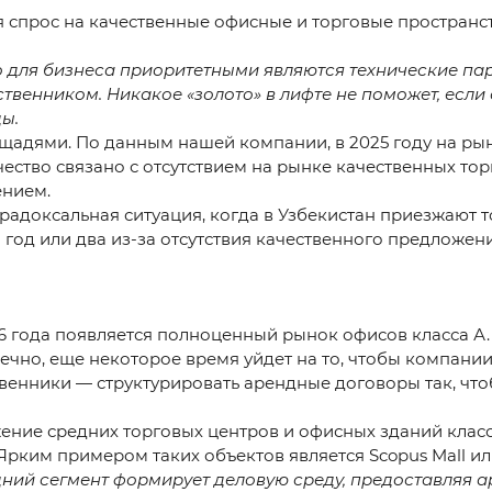
спрос на качественные офисные и торговые пространст
о для бизнеса приоритетными являются технические па
венником. Никакое «золото» в лифте не поможет, если 
ы.
щадями. По данным нашей компании, в 2025 году на ры
чество связано с отсутствием на рынке качественных т
ением.
радоксальная ситуация, когда в Узбекистан приезжают 
год или два из-за отсутствия качественного предложения
6 года появляется полноценный рынок офисов класса А. 
онечно, еще некоторое время уйдет на то, чтобы компан
твенники — структурировать арендные договоры так, что
ние средних торговых центров и офисных зданий класс
рким примером таких объектов является Scopus Mall или
дний сегмент формирует деловую среду, предоставляя