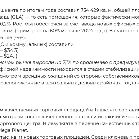
нта по итогам года составил 754 429 кв. м. общей площа
ь (GLA) — то есть помещения, которые фактически могу
а 10,2%. Рост был обеспечен за счет ввода новых офисных 
 кв.м. (примерно на 60% меньше 2024 года). Вакантность с
анее (-9%).
ДС и коммунальных) составили:
— $34,3)
— $24,1)
исном рынке выросли на 7,1% по сравнению с предыдущ
исной недвижимости находится в стадии стабилизации.
есмотром арендных ожиданий со стороны собственнико
, расположенные в центральных деловых районах, тогда
м качественных торговых площадей в Ташкенте составил 
мотрели состав качественного стока и исключили часть
гового центра. В результате в перечне качественных то
Mega Planet.
0 тыс. кв. м новых торговых площадей. Среди ключевых 