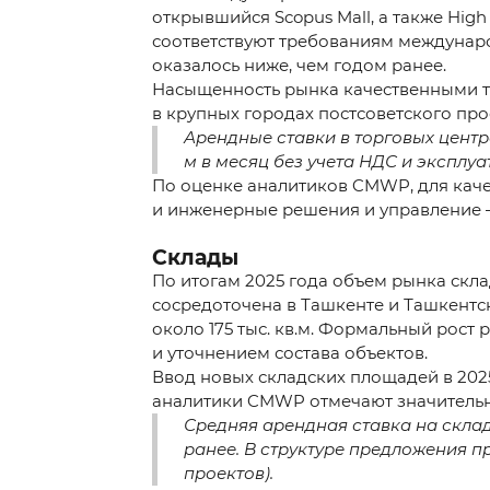
открывшийся Scopus Mall, а также High 
соответствуют требованиям междунаро
оказалось ниже, чем годом ранее.
Насыщенность рынка качественными тор
в крупных городах постсоветского прос
Арендные ставки в торговых центра
м в месяц без учета НДС и эксплу
По оценке аналитиков CMWP, для каче
и инженерные решения и управление —
Maslahat olishni xo
Склады
По итогам 2025 года объем рынка скла
сосредоточена в Ташкенте и Ташкентско
*
Sizning ismingiz
около 175 тыс. кв.м. Формальный рост 
и уточнением состава объектов.
Ввод новых складских площадей в 2025 
*
Telefon raqami
аналитики CMWP отмечают значительно
Средняя арендная ставка на складс
ранее. В структуре предложения пр
проектов).
Sizning xabaringiz