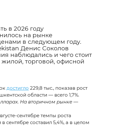
ь в 2026 году
нилось на рынке
 ценами в следующем году.
kistan
Денис Соколов
ия наблюдались и чего стоит
 жилой, торговой, офисной
лок
достигло
229,8 тыс., показав рост
шкентской области — всего 1,7%.
олларах. На вторичном рынке —
августе-сентябре темпы роста
 сентябре составил 5,4%, а в целом