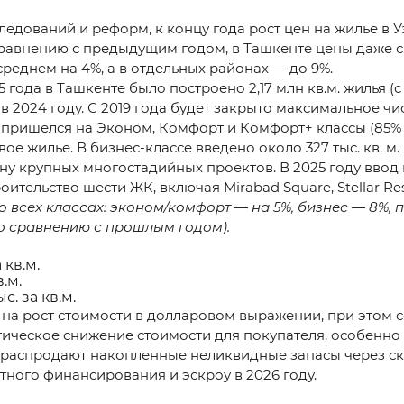
едований и реформ, к концу года рост цен на жилье в 
сравнению с предыдущим годом, в Ташкенте цены даже с
реднем на 4%, а в отдельных районах — до 9%.
ода в Ташкенте было построено 2,17 млн кв.м. жилья (с
ем в 2024 году. С 2019 года будет закрыто максимальное ч
пришелся на Эконом, Комфорт и Комфорт+ классы (85% р
е жилье. В бизнес-классе введено около 327 тыс. кв. м. п
ону крупных многостадийных проектов. В 2025 году вво
ительство шести ЖК, включая Mirabad Square, Stellar Resi
всех классах: эконом/комфорт — на 5%, бизнес — 8%, 
 по сравнению с прошлым годом).
 кв.м.
в.м.
с. за кв.м.
 на рост стоимости в долларовом выражении, при этом 
ческое снижение стоимости для покупателя, особенно 
распродают накопленные неликвидные запасы через ски
ного финансирования и эскроу в 2026 году.