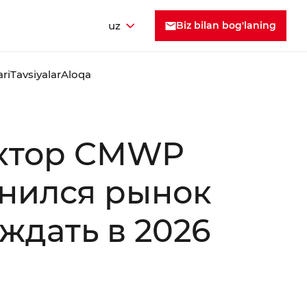
uz
Biz bilan bog'laning
ari
Tavsiyalar
Aloqa
ектор CMWP
менился рынок
ждать в 2026