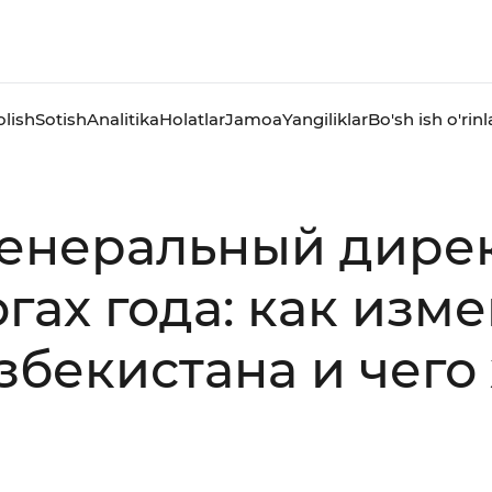
olish
Sotish
Analitika
Holatlar
Jamoa
Yangiliklar
Bo'sh ish o'rinl
 генеральный дир
огах года: как из
бекистана и чего 