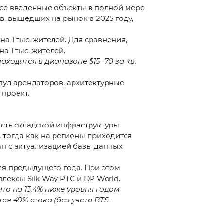
е все введенные объекты в полной мере
, вышедших на рынок в 2025 году,
 1 тыс. жителей. Для сравнения,
а 1 тыс. жителей.
аходятся в диапазоне $15−70 за кв.
пул арендаторов, архитектурные
проект.
асть складской инфраструктуры
, тогда как на регионы приходится
зан с актуализацией базы данных
теля предыдущего года. При этом
ексы Silk Way PTC и DP World.
что на 13,4% ниже уровня годом
93 111 68 22
ся 49% стока (без учета BTS-
@cmwp.uz