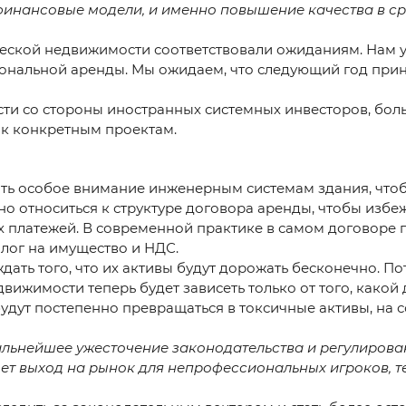
финансовые модели, и именно повышение качества в ср
ческой недвижимости соответствовали ожиданиям. Нам у
ональной аренды. Мы ожидаем, что следующий год прин
ти со стороны иностранных системных инвесторов, бол
 к конкретным проектам.
ять особое внимание инженерным системам здания, что
но относиться к структуре договора аренды, чтобы изб
х платежей. В современной практике в самом договоре
лог на имущество и НДС.
дать того, что их активы будут дорожать бесконечно. П
вижимости теперь будет зависеть только от того, какой
удут постепенно превращаться в токсичные активы, на
льнейшее ужесточение законодательства и регулирован
ет выход на рынок для непрофессиональных игроков, т