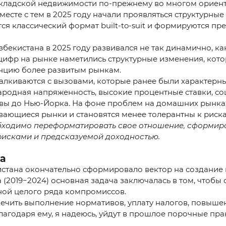
кладской недвижимости по-прежнему во многом ориенти
есте с тем в 2025 году начали проявляться структурны
TRIL
ся классический формат built-to-suit и формируются пр
кистана в 2025 году развивался не так динамично, как
 цифр на рынке наметились структурные изменения, кот
енцию более развитым рынкам.
алкиваются с вызовами, которые ранее были характерн
ародная напряженность, высокие процентные ставки, с
авы до Нью-Йорка. На фоне проблем на домашних рынк
вающиеся рынки и становятся менее толерантны к риска
еобходимо переформатировать свое отношение, сформир
рисками и предсказуемой доходностью.
а
истана окончательно сформировало вектор на создание
2019−2024) основная задача заключалась в том, чтобы 
еной целого ряда компромиссов.
спечить выполнение нормативов, уплату налогов, повыше
агодаря ему, я надеюсь, уйдут в прошлое порочные прак