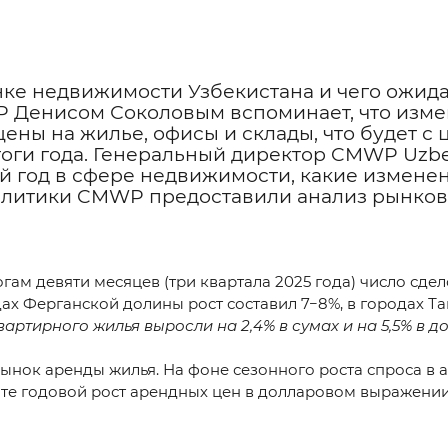
нке недвижимости Узбекистана и чего ожидат
P Денисом Соколовым вспоминает, что изме
ены на жилье, офисы и склады, что будет с
оги года. Генеральный директор
CMWP Uzbe
й год в сфере недвижимости, какие изменен
аналитики CMWP предоставили анализ рынков
гам девяти месяцев (три квартала 2025 года) число сде
ах Ферганской долины рост составил 7−8%, в городах Та
ртирного жилья выросли на 2,4% в сумах и на 5,5% в д
рынок аренды жилья. На фоне сезонного роста спроса в 
те годовой рост арендных цен в долларовом выражении в