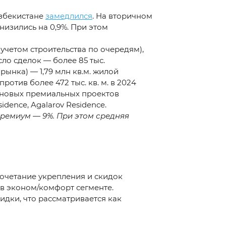
Узбекистане
замедлился
. На вторичном
низились на 0,9%. При этом
 учетом строительства по очередям),
исло сделок — более 85 тыс.
ынка) — 1,79 млн кв.м. жилой
ротив более 472 тыс. кв. м. в 2024
д новых премиальных проектов
dence, Agalarov Residence.
премиум — 9%. При этом средняя
сочетание укрепления и скидок
в эконом/комфорт сегменте.
дки, что рассматривается как