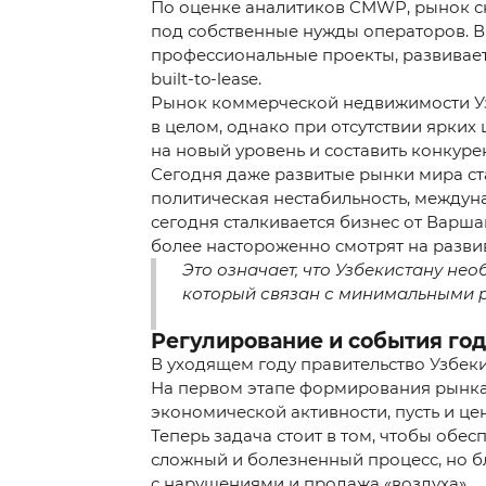
По оценке аналитиков CMWP, рынок с
под собственные нужды операторов. Вм
профессиональные проекты, развивает
built-to-lease.
Рынок коммерческой недвижимости Узбе
в целом, однако при отсутствии ярких
на новый уровень и составить конкур
Yuborish
Сегодня даже развитые рынки мира ст
политическая нестабильность, междун
сегодня сталкивается бизнес от Варш
более настороженно смотрят на разви
Это означает, что Узбекистану н
который связан с минимальными 
Регулирование и события год
В уходящем году правительство Узбек
На первом этапе формирования рынка (
экономической активности, пусть и ц
Теперь задача стоит в том, чтобы обе
сложный и болезненный процесс, но бл
с нарушениями и продажа «воздуха».