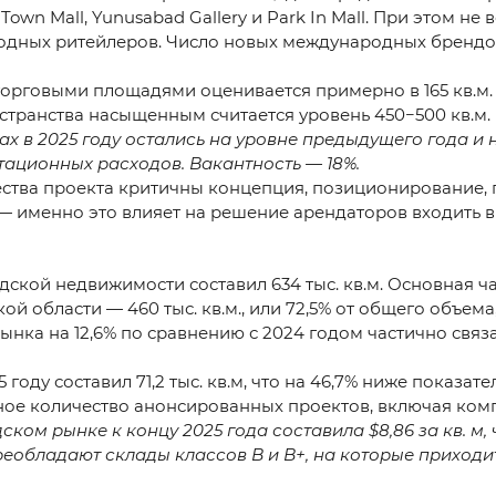
Town Mall, Yunusabad Gallery и Park In Mall. При этом н
дных ритейлеров. Число новых международных брендов
говыми площадями оценивается примерно в 165 кв.м. на
транства насыщенным считается уровень 450−500 кв.м. н
х в 2025 году остались на уровне предыдущего года и н
атационных расходов. Вакантность — 18%.
ства проекта критичны концепция, позиционирование, 
 именно это влияет на решение арендаторов входить в 
hlaysizmi?
дской недвижимости составил 634 тыс. кв.м. Основная ч
й области — 460 тыс. кв.м., или 72,5% от общего объема
рынка на 12,6% по сравнению с 2024 годом частично свя
году составил 71,2 тыс. кв.м, что на 46,7% ниже показа
е количество анонсированных проектов, включая компл
ком рынке к концу 2025 года составила $8,86 за кв. м, 
+998 
еобладают склады классов B и B+, на которые приходит
info