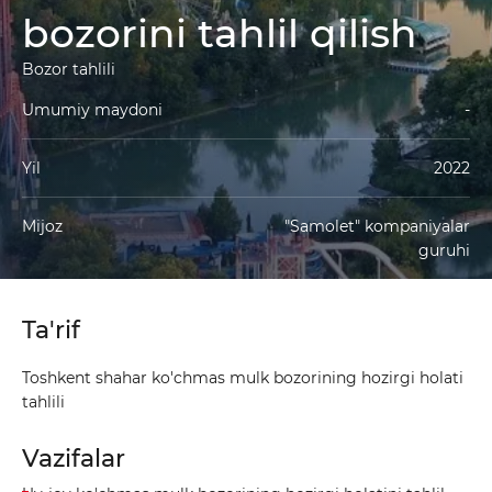
bozorini tahlil qilish
*
Bozor tahlili
Telefon raqami
Umumiy maydoni
-
Sizning xabaringiz
Yil
2022
Mijoz
"Samolet" kompaniyalar
guruhi
Yuborish
Ta'rif
Toshkent shahar ko'chmas mulk bozorining hozirgi holati
tahlili
Vazifalar