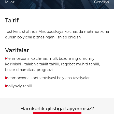
Mijoz
Genesys
Ta'rif
Yuborish
Toshkent shahrida Mirobodskaya ko'chasida mehmonxona
qurish bo'yicha biznes-rejani ishlab chiqish
Vazifalar
Mehmonxona ko'chmas mulk bozorining umumiy
ko'rinishi - talab va taklif tahlili, raqobat muhiti tahlili,
bozor dinamikasi prognozi
Mehmonxona kontseptsiyasi bo'yicha tavsiyalar
Moliyaviy tahlil
Hamkorlik qilishga tayyormisiz?