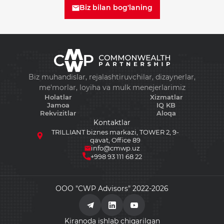
Biz bilan bog'laning
+998 93 111 68 22
Biz muhandislar, rejalashtiruvchilar, dizaynerlar,
me'morlar, loyiha va mulk menejerlarimiz
info@cmwp.uz
Holatlar
Xizmatlar
Jamoa
IQ KB
TRILLIANT biznes markazi, TOWER 2, 9-
Rekvizitlar
Aloqa
qavat, Office 89
Kontaktlar
TRILLIANT biznes markazi, TOWER 2, 9-
qavat, Office 89
info@cmwp.uz
+998 93 111 68 22
ООО "CWP Advisors" 2022-2026
Kiranoda ishlab chiqarilgan