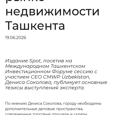
недвижимости
Ташкента
19.06.2026
Издание Spot, посетив на
Международном Ташкентском
Инвестиционном Форуме сессию с
участием CEO CMWP Uzbekistan,
Дениса Соколова, публикует основные
тезисы выступления эксперта.
По мнению Дениса Соколова, городу необходимы
Maslahat olishni xohlaysizmi?
дополнительные деловые пространства,
современные торговые площади и склады.
*