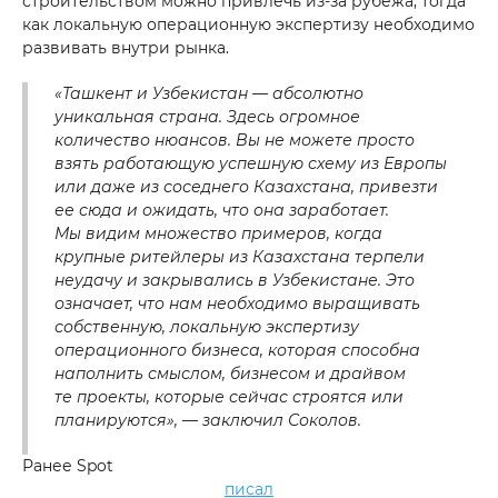
строительством можно привлечь из-за рубежа, тогда
как локальную операционную экспертизу необходимо
развивать внутри рынка.
«Ташкент и Узбекистан — абсолютно
уникальная страна. Здесь огромное
количество нюансов. Вы не можете просто
взять работающую успешную схему из Европы
+998 93 111 68 22
или даже из соседнего Казахстана, привезти
ее сюда и ожидать, что она заработает.
Мы видим множество примеров, когда
info@cmwp.uz
крупные ритейлеры из Казахстана терпели
TRILLIANT biznes markazi, TOWER 2, 9-
неудачу и закрывались в Узбекистане. Это
qavat, Office 89
означает, что нам необходимо выращивать
собственную, локальную экспертизу
операционного бизнеса, которая способна
наполнить смыслом, бизнесом и драйвом
те проекты, которые сейчас строятся или
планируются», — заключил Соколов.
Ранее Spot
писал