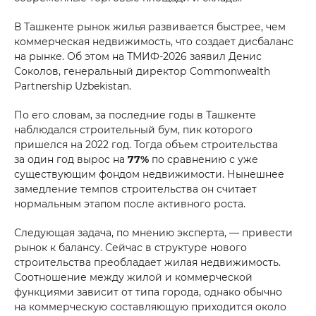
Sizning ismingiz
В Ташкенте рынок жилья развивается быстрее, чем
коммерческая недвижимость, что создает дисбаланс
*
Telefon raqami
на рынке. Об этом на ТМИФ-2026 заявил Денис
Соколов, генеральный директор Commonwealth
Partnership Uzbekistan.
Sizning xabaringiz
По его словам, за последние годы в Ташкенте
наблюдался строительный бум, пик которого
пришелся на 2022 год. Тогда объем строительства
за один год вырос на
77%
по сравнению с уже
существующим фондом недвижимости. Нынешнее
замедление темпов строительства он считает
Yuborish
нормальным этапом после активного роста.
Следующая задача, по мнению эксперта, — привести
рынок к балансу. Сейчас в структуре нового
строительства преобладает жилая недвижимость.
Соотношение между жилой и коммерческой
функциями зависит от типа города, однако обычно
на коммерческую составляющую приходится около