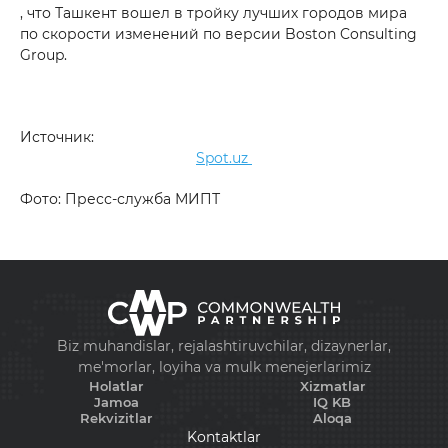
, что Ташкент вошел в тройку лучших городов мира
по скорости изменений по версии Boston Consulting
Group.
Источник:
Spot.uz
Фото: Пресс-служба МИПТ
Biz muhandislar, rejalashtiruvchilar, dizaynerlar,
me'morlar, loyiha va mulk menejerlarimiz
Holatlar
Xizmatlar
Jamoa
IQ KB
Rekvizitlar
Aloqa
Kontaktlar