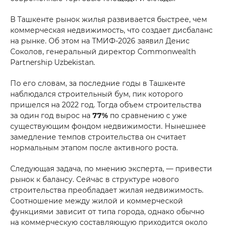
Your Name
В Ташкенте рынок жилья развивается быстрее, чем
коммерческая недвижимость, что создает дисбаланс
*
Phone number
на рынке. Об этом на ТМИФ-2026 заявил Денис
Соколов, генеральный директор Commonwealth
Partnership Uzbekistan.
Your massage
По его словам, за последние годы в Ташкенте
наблюдался строительный бум, пик которого
пришелся на 2022 год. Тогда объем строительства
за один год вырос на
77%
по сравнению с уже
существующим фондом недвижимости. Нынешнее
замедление темпов строительства он считает
SEND
нормальным этапом после активного роста.
Следующая задача, по мнению эксперта, — привести
рынок к балансу. Сейчас в структуре нового
строительства преобладает жилая недвижимость.
Соотношение между жилой и коммерческой
функциями зависит от типа города, однако обычно
на коммерческую составляющую приходится около