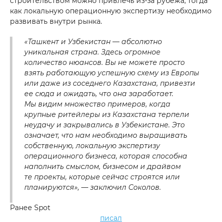
строительством можно привлечь из-за рубежа, тогда
как локальную операционную экспертизу необходимо
развивать внутри рынка.
«Ташкент и Узбекистан — абсолютно
уникальная страна. Здесь огромное
количество нюансов. Вы не можете просто
взять работающую успешную схему из Европы
+998 93 111 68 22
или даже из соседнего Казахстана, привезти
ее сюда и ожидать, что она заработает.
Мы видим множество примеров, когда
info@cmwp.uz
крупные ритейлеры из Казахстана терпели
TRILLIANT Business Center, TOWER 2, 9th
неудачу и закрывались в Узбекистане. Это
floor, Office 89
означает, что нам необходимо выращивать
собственную, локальную экспертизу
операционного бизнеса, которая способна
наполнить смыслом, бизнесом и драйвом
те проекты, которые сейчас строятся или
планируются», — заключил Соколов.
Ранее Spot
писал