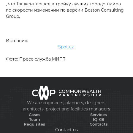
, что Ташкент вошел в тройку лучших городов мира
по скорости изменений по версии Boston Consulting
Group.
Источник:
Spot.uz
Фото: Пресс-служба МИПТ
We are engineers, planners, designers,
architects, project and facilities managers
Cases
Services
Team
IQ KB
Requisites
Contacts
Contact us