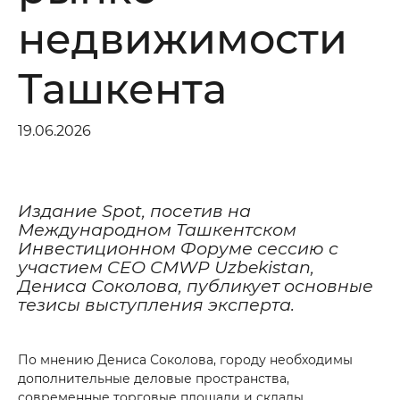
недвижимости
Ташкента
19.06.2026
Издание Spot, посетив на
Международном Ташкентском
Инвестиционном Форуме сессию с
участием CEO CMWP Uzbekistan,
Дениса Соколова, публикует основные
тезисы выступления эксперта.
По мнению Дениса Соколова, городу необходимы
Do you want to get a consultation?
дополнительные деловые пространства,
современные торговые площади и склады.
*