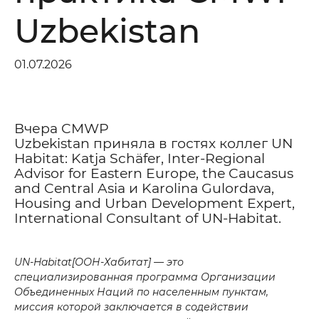
Uzbekistan
01.07.2026
Вчера CMWP
Uzbekistan приняла в гостях коллег UN
Maslahat olishni xohlaysizmi?
Habitat: Katja Schäfer, Inter-Regional
Advisor for Eastern Europe, the Caucasus
and Central Asia и Karolina Gulordava,
*
Sizning ismingiz
Housing and Urban Development Expert,
International Consultant of UN-Habitat.
*
Telefon raqami
UN-Habitat[ООН-Хабитат] — это
специализированная программа Организации
Sizning xabaringiz
Объединенных Наций по населенным пунктам,
миссия которой заключается в содействии