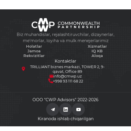
+998 93 111 68 22
info@cmwp.uz
Biz muhandislar, rejalashtiruvchilar, dizaynerlar,
TRILLIANT biznes markazi, TOWER 2, 9-qavat, O
me'morlar, loyiha va mulk menejerlarimiz
89
Holatlar
Xizmatlar
Jamoa
IQ KB
Rekvizitlar
Aloqa
Kontaktlar
TRILLIANT biznes markazi, TOWER 2, 9-
qavat, Office 89
info@cmwp.uz
+998 93 111 68 22
ООО "CWP Advisors" 2022-2026
Kiranoda ishlab chiqarilgan