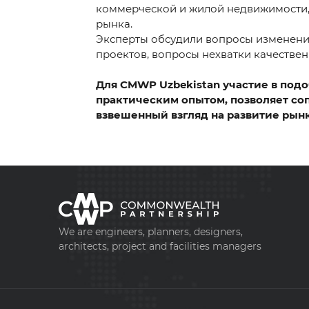
коммерческой и жилой недвижимости, 
рынка.
Эксперты обсудили вопросы изменения
проектов, вопросы нехватки качеств
Для CMWP Uzbekistan участие в под
практическим опытом, позволяет со
взвешенный взгляд на развитие рын
We are engineers, planners, designers,
architects, project and facilities managers