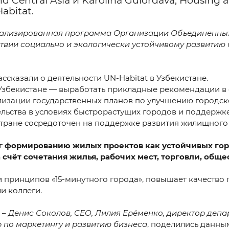
nd Central Asia и Karolina Gulordava, Housing
abitat.
onsultation?
циализированная программа Организации Объединенных
ствии социально и экологически устойчивому развитию
ассказали о деятельности UN-Habitat
в Узбекистане.
 Узбекистане — выработать прикладные рекомендации в 
лизации государственных планов по улучшению городс
+998 9
льства в условиях быстрорастущих городов и поддержк
стране сосредоточен на поддержке развития жилищного
info
т
формированию жилых проектов как устойчивых го
TRILL
счёт сочетания жилья, рабочих мест, торговли, общ
и принципов «15-минутного города», повышает качество 
и коллеги.
 –
Денис Соколов, CEO, Лилия Ерёменко, директор деп
р по маркетингу и развитию бизнеса
, поделились данн