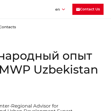
en
Contact Us
Contacts
народный опыт
CMWP Uzbekistan
ter-Regional Advisor for