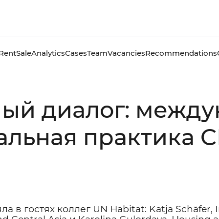
Rent
Sale
Analytics
Cases
Team
Vacancies
Recommendations
ый диалог: между
кальная практика 
в гостях коллег UN Habitat: Katja Schäfer, In