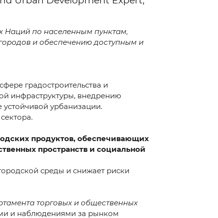
 and Urban Development Expert,
 Наций по населенным пунктам,
 городов и обеспечению доступным и
сфере градостроительства и
кой инфраструктуры, внедрению
3 111 68 22
е устойчивой урбанизации.
 сектора.
@cmwp.uz
родских продуктов, обеспечивающих
IANT Business Center, TOWER 2, 9th floor, Office 89
ественных пространств и социальной
городской среды и снижает риски
артамента торговых и общественных
ыми и наблюдениями за рынком