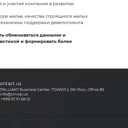
 и участия компании в развитии
ре жилья, качества строящихся жилых
 механизмы поддержки девелопмента.
ть обмениваться данными и
рактикой и формировать более
ontact us
TRILLIANT Business Center, TOWER 2, 9th floor, Office 89
info@cmwp.uz
+998 93 111 68 22