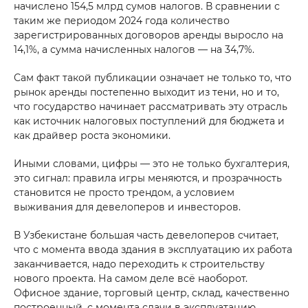
начислено 154,5 млрд сумов налогов. В сравнении с
таким же периодом 2024 года количество
зарегистрированных договоров аренды выросло на
14,1%, а сумма начисленных налогов — на 34,7%.
Сам факт такой публикации означает не только то, что
рынок аренды постепенно выходит из тени, но и то,
что государство начинает рассматривать эту отрасль
как источник налоговых поступлений для бюджета и
как драйвер роста экономики.
Maslahat olishni xohlaysizmi?
Иными словами, цифры — это не только бухгалтерия,
это сигнал: правила игры меняются, и прозрачность
*
Sizning ismingiz
становится не просто трендом, а условием
выживания для девелоперов и инвесторов.
В Узбекистане большая часть девелоперов считает,
*
Telefon raqami
что с момента ввода здания в эксплуатацию их работа
заканчивается, надо переходить к строительству
нового проекта. На самом деле всё наоборот.
Sizning xabaringiz
Офисное здание, торговый центр, склад, качественно
построенный, с момента сдачи в эксплуатацию