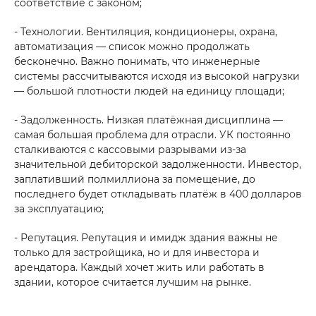
соответствие с законом;
- Технологии. Вентиляция, кондиционеры, охрана,
автоматизация — список можно продолжать
бесконечно. Важно понимать, что инженерные
+998 93 111 68 22
системы рассчитываются исходя из высокой нагрузки
— большой плотности людей на единицу площади;
info@cmwp.uz
- Задолженность. Низкая платёжная дисциплина —
TRILLIANT biznes markazi, TOWER 2, 9-
самая большая проблема для отрасли. УК постоянно
qavat, Office 89
сталкиваются с кассовыми разрывами из-за
значительной дебиторской задолженности. Инвестор,
заплативший полмиллиона за помещение, до
последнего будет откладывать платёж в 400 долларов
за эксплуатацию;
- Репутация. Репутация и имидж здания важны не
только для застройщика, но и для инвестора и
арендатора. Каждый хочет жить или работать в
здании, которое считается лучшим на рынке.