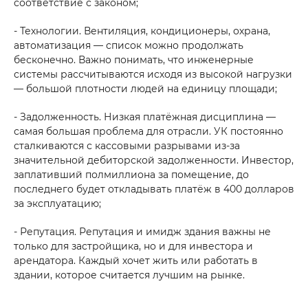
соответствие с законом;
- Технологии. Вентиляция, кондиционеры, охрана,
автоматизация — список можно продолжать
бесконечно. Важно понимать, что инженерные
+998 93 111 68 22
системы рассчитываются исходя из высокой нагрузки
— большой плотности людей на единицу площади;
info@cmwp.uz
- Задолженность. Низкая платёжная дисциплина —
TRILLIANT Business Center, TOWER 2, 9th
самая большая проблема для отрасли. УК постоянно
floor, Office 89
сталкиваются с кассовыми разрывами из-за
значительной дебиторской задолженности. Инвестор,
заплативший полмиллиона за помещение, до
последнего будет откладывать платёж в 400 долларов
за эксплуатацию;
- Репутация. Репутация и имидж здания важны не
только для застройщика, но и для инвестора и
арендатора. Каждый хочет жить или работать в
здании, которое считается лучшим на рынке.