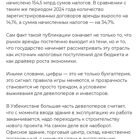
начислено 154,5 млрд сумов налогов. В сравнении с
таким же периодом 2024 года количество
зарегистрированных договоров аренды выросло на
14,1%, а сумма начисленных налогов — на 34,7%.
Сам факт такой публикации означает не только то, что
рынок аренды постепенно выходит из тени, но и то,
что государство начинает рассматривать эту отрасль
как источник налоговых поступлений для бюджета и
как драйвер роста экономики.
Do you want to get a consultation?
Иными словами, цифры — это не только бухгалтерия,
это сигнал: правила игры меняются, и прозрачность
*
Your Name
становится не просто трендом, а условием
выживания для девелоперов и инвесторов.
В Узбекистане большая часть девелоперов считает,
*
Phone number
что с момента ввода здания в эксплуатацию их работа
заканчивается, надо переходить к строительству
нового проекта. На самом деле всё наоборот.
Your massage
Офисное здание, торговый центр, склад, качественно
построенный, с момента сдачи в эксплуатацию