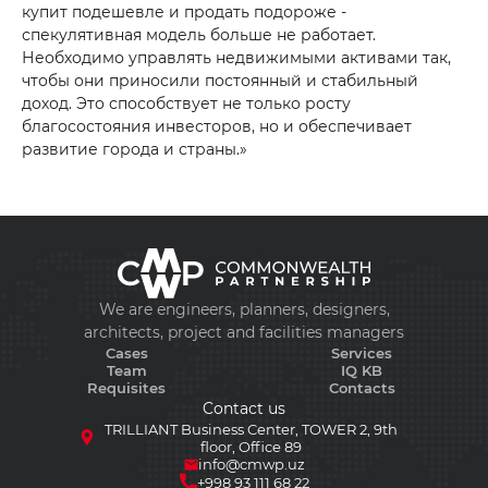
купит подешевле и продать подороже -
спекулятивная модель больше не работает.
Необходимо управлять недвижимыми активами так,
чтобы они приносили постоянный и стабильный
доход. Это способствует не только росту
благосостояния инвесторов, но и обеспечивает
+998 93 111 68 22
развитие города и страны.»
info@cmwp.uz
TRILLIANT Business Center, TOWER 2, 9th
floor, Office 89
We are engineers, planners, designers,
architects, project and facilities managers
Cases
Services
Team
IQ KB
Requisites
Contacts
Contact us
TRILLIANT Business Center, TOWER 2, 9th
floor, Office 89
info@cmwp.uz
+998 93 111 68 22