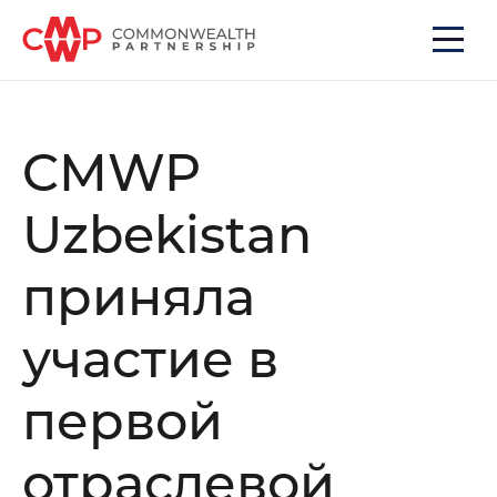
CMWP
Uzbekistan
приняла
участие в
первой
Do you want to get a consultation?
отраслевой
*
Your Name